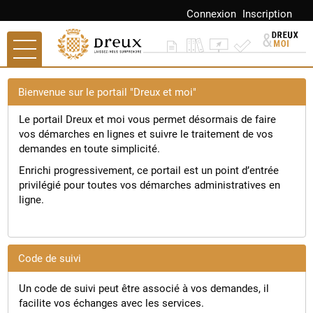
Connexion
Inscription
Ouvrir le menu
Accueil
Bienvenue sur le portail "Dreux et moi"
Paiement
Le portail Dreux et moi vous permet désormais de faire
vos démarches en lignes et suivre le traitement de vos
Mes demandes
demandes en toute simplicité.
Enrichi progressivement, ce portail est un point d’entrée
Mon compte
privilégié pour toutes vos démarches administratives en
ligne.
Mes documents
Accès autres sites
Code de suivi
Retour à dreux.com
Un code de suivi peut être associé à vos demandes, il
Portail Famille
facilite vos échanges avec les services.